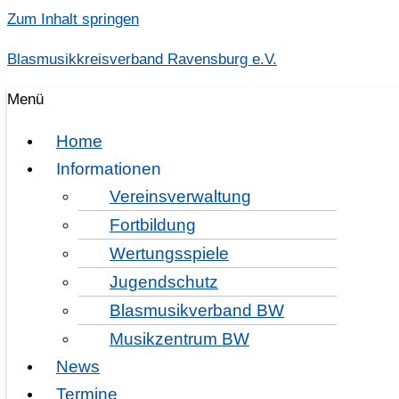
Zum Inhalt springen
Blasmusikkreisverband Ravensburg e.V.
Menü
Home
Informationen
Vereinsverwaltung
Fortbildung
Wertungsspiele
aktuelle Vorschriften Stand 
Jugendschutz
2021-10-08
Blasmusikverband BW
Sehr geehrte Vereinsvorsitzende und Vorstandsmitglieder,
Musikzentrum BW
sehr geehrte Vereinsverantwortliche, Dirigenten/innen und
News
Termine