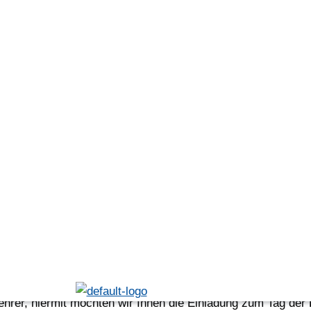
in Concert“ am 3.+10.Juli 2022 !
nis unsers Projekts Kreisverband RV in Concert auf YouTub
 für die Orchester eine Auftrittsmöglichkeit, wofür es sic
euch auf eine bunte Mischung Blasmusik konzertant  tradit
Bläserjugend am 22.10.2022 in Wolfegg
lehrer, hiermit möchten wir Ihnen die Einladung zum Tag de