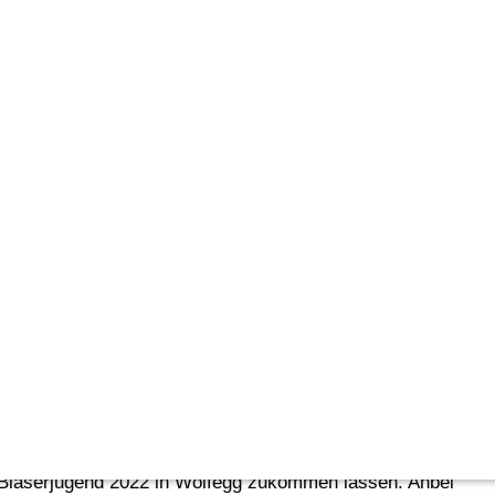
e präsentieren
h nach der
ionell  […]
r Bläserjugend 2022 in Wolfegg zukommen lassen. Anbei