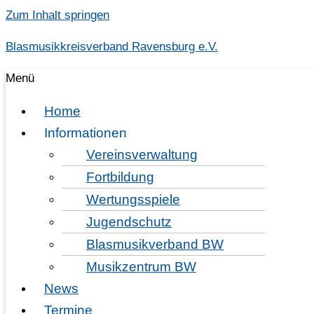
Zum Inhalt springen
Blasmusikkreisverband Ravensburg e.V.
Menü
Home
Informationen
Vereinsverwaltung
Fortbildung
Wertungsspiele
Jugendschutz
Juni 2022
Blasmusikverband BW
Musikzentrum BW
News
Termine