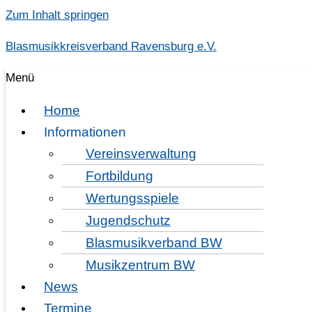
Zum Inhalt springen
Blasmusikkreisverband Ravensburg e.V.
Menü
Home
Informationen
Vereinsverwaltung
Fortbildung
Wertungsspiele
KVJBO am World Music Con
Jugendschutz
Von
Frank
/
2026-02-28
Blasmusikverband BW
This listing has been expired.
Musikzentrum BW
News
Termine