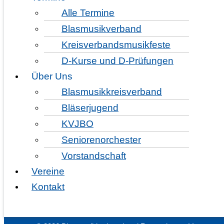
ZURÜCK
Alle Termine
Schnupperdirigieren mit Thomas Wolf
Blasmusikverband
Kreisverbandsmusikfeste
D-Kurse und D-Prüfungen
Über Uns
Blasmusikkreisverband
Bläserjugend
KVJBO
Seniorenorchester
Vorstandschaft
Vereine
Kontakt