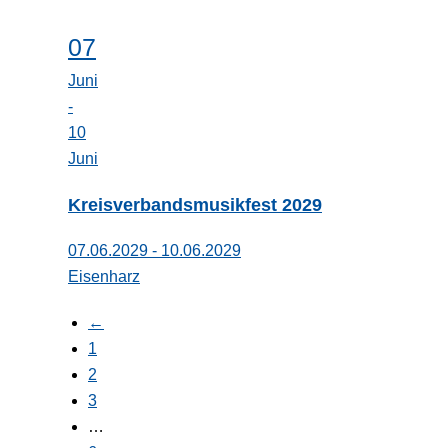
07
Juni
-
10
Juni
Kreisverbandsmusikfest 2029
07.06.2029 - 10.06.2029
Eisenharz
←
1
2
3
…