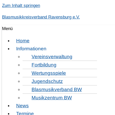
Zum Inhalt springen
Blasmusikkreisverband Ravensburg e.V.
Menü
Home
Informationen
Vereinsverwaltung
Fortbildung
Wertungsspiele
Jugendschutz
D1-Info
Blasmusikverband BW
Musikzentrum BW
News
Termine