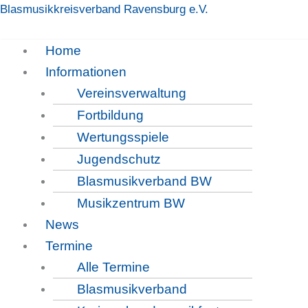
Zum
Blasmusikkreisverband Ravensburg e.V.
Inhalt
springen
Menü
Home
Informationen
Vereinsverwaltung
Fortbildung
Wertungsspiele
Jugendschutz
Blasmusikverband BW
Oktober 2024
Musikzentrum BW
News
Termine
Alle Termine
Unterlagen Vorstandstag 2024 in Altshausen
Blasmusikverband