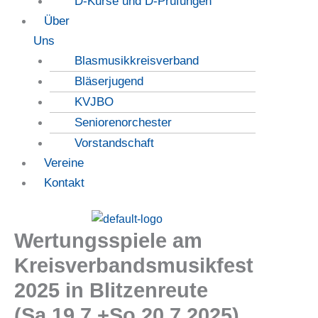
D-Kurse und D-Prüfungen
Über
Uns
Blasmusikkreisverband
Bläserjugend
KVJBO
Seniorenorchester
Vorstandschaft
Vereine
Kontakt
Wertungsspiele am
Kreisverbandsmusikfest
2025 in Blitzenreute
(Sa.19.7.+So.20.7.2025)